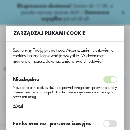
Ekspresowa dostawa!
Zamów do 11:30, a
USTAWIENIA REGIONALNE
paczka wyruszy jeszcze dziś! |
Darmowa
wysyłka
już od 45 zł!
Lokalizacja
ZARZĄDZAJ PLIKAMI COOKIE
Polska
Język
Szanujemy Twoją prywatność. Możesz zmienić ustawienia
polski
cookies lub zaakceptować je wszystkie. W dowolnym
momencie możesz dokonać zmiany swoich ustawień.
Waluta
AGROCHEMIA
Herbicydy pozostałe
Herbicydy zbożowe.
Polski złoty (PLN)
Herbicydy zbożowe.
Niezbędne
Niezbędne pliki cookies służą do prawidłowego funkcjonowania strony
ZAPISZ
internetowej i umożliwiają Ci komfortowe korzystanie z oferowanych
przez nas usług.
DRAGONNOMAD
Pliki cookies odpowiadają na podejmowane przez Ciebie działania w
Więcej
celu m.in. dostosowania Twoich ustawień preferencji prywatności,
logowania czy wypełniania formularzy. Dzięki plikom cookies strona, z
której korzystasz, może działać bez zakłóceń.
Funkcjonalne i personalizacyjne