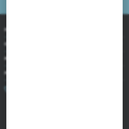
prywatności
INFORMACJE
OBSŁUGA KLIENTA
MOJE KONTO
MASZ PYTANIE?
+48 502 050 479
Zapraszamy pon.-pt. 9.00-15.00
sklep@agrii.pl