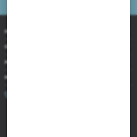
prywatności
INFORMACJE
OBSŁUGA KLIENTA
MOJE KONTO
MASZ PYTANIE?
+48 502 050 479
Zapraszamy pon.-pt. 9.00-15.00
sklep@agrii.pl