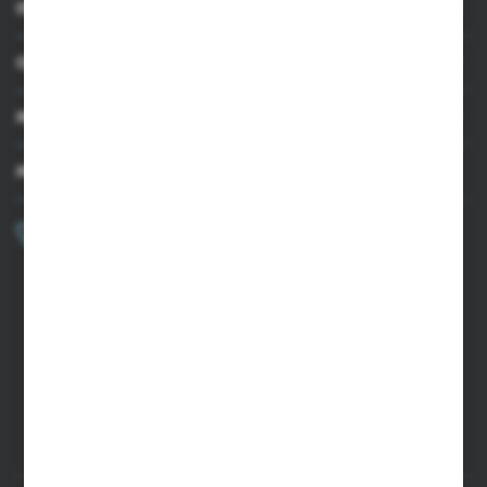
INFORMACJE
OBSŁUGA KLIENTA
MOJE KONTO
MASZ PYTANIE?
+48 502 050 479
Zapraszamy pon.-pt. 9.00-15.00
sklep@agrii.pl
FORMULARZ KONTAKTOWY