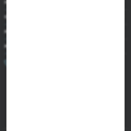
INFORMACJE
OBSŁUGA KLIENTA
MOJE KONTO
MASZ PYTANIE?
+48 502 050 479
Zapraszamy pon.-pt. 9.00-15.00
sklep@agrii.pl
FORMULARZ KONTAKTOWY