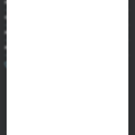
INFORMACJE
OBSŁUGA KLIENTA
MOJE KONTO
MASZ PYTANIE?
+48 502 050 479
Zapraszamy pon.-pt. 9.00-15.00
sklep@agrii.pl
FORMULARZ KONTAKTOWY