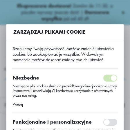
Ekspresowa dostawa!
Zamów do 11:30, a
USTAWIENIA REGIONALNE
paczka wyruszy jeszcze dziś! |
Darmowa
wysyłka
już od 45 zł!
Lokalizacja
ZARZĄDZAJ PLIKAMI COOKIE
Polska
Język
Szanujemy Twoją prywatność. Możesz zmienić ustawienia
polski
cookies lub zaakceptować je wszystkie. W dowolnym
momencie możesz dokonać zmiany swoich ustawień.
Waluta
MIA
Herbicydy zbożowe
PAKI AGRII H.Z.
BatTribex
Polski złoty (PLN)
BatTribex
Niezbędne
Niezbędne pliki cookies służą do prawidłowego funkcjonowania strony
internetowej i umożliwiają Ci komfortowe korzystanie z oferowanych
ZAPISZ
przez nas usług.
Pliki cookies odpowiadają na podejmowane przez Ciebie działania w
Więcej
Domyślnie
celu m.in. dostosowania Twoich ustawień preferencji prywatności,
logowania czy wypełniania formularzy. Dzięki plikom cookies strona, z
której korzystasz, może działać bez zakłóceń.
Funkcjonalne i personalizacyjne
Nie znaleziono produktów w tej kategorii:
Proszę wybrać inną kategorię.