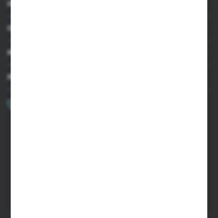
INFORMACJE
OBSŁUGA KLIENTA
MOJE KONTO
MASZ PYTANIE?
+48 502 050 479
Zapraszamy pon.-pt. 9.00-15.00
sklep@agrii.pl
FORMULARZ KONTAKTOWY