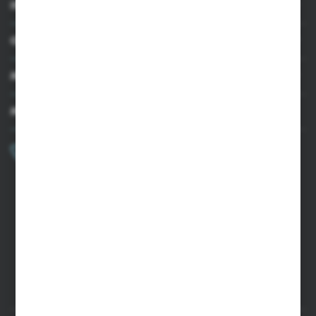
INFORMACJE
OBSŁUGA KLIENTA
MOJE KONTO
MASZ PYTANIE?
+48 502 050 479
Zapraszamy pon.-pt. 9.00-15.00
sklep@agrii.pl
FORMULARZ KONTAKTOWY