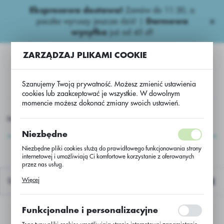
Ekspresowa dostawa!
Zamów do 11:30, a
USTAWIENIA REGIONALNE
paczka wyruszy jeszcze dziś! |
Darmowa
wysyłka
już od 45 zł!
Lokalizacja
ZARZĄDZAJ PLIKAMI COOKIE
Polska
Język
Szanujemy Twoją prywatność. Możesz zmienić ustawienia
polski
cookies lub zaakceptować je wszystkie. W dowolnym
momencie możesz dokonać zmiany swoich ustawień.
Waluta
Herbicydy rzepaczane
PAKI AGRII H.RZ.
VextaDimDrill
Polski złoty (PLN)
VextaDimDrill
Niezbędne
Niezbędne pliki cookies służą do prawidłowego funkcjonowania strony
internetowej i umożliwiają Ci komfortowe korzystanie z oferowanych
ZAPISZ
przez nas usług.
Pliki cookies odpowiadają na podejmowane przez Ciebie działania w
Więcej
Domyślnie
celu m.in. dostosowania Twoich ustawień preferencji prywatności,
logowania czy wypełniania formularzy. Dzięki plikom cookies strona, z
której korzystasz, może działać bez zakłóceń.
Funkcjonalne i personalizacyjne
Nie znaleziono produktów w tej kategorii:
Proszę wybrać inną kategorię.