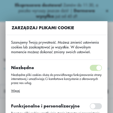
Ekspresowa dostawa!
Zamów do 11:30, a
USTAWIENIA REGIONALNE
paczka wyruszy jeszcze dziś! |
Darmowa
wysyłka
już od 45 zł!
Lokalizacja
ZARZĄDZAJ PLIKAMI COOKIE
Polska
Język
Szanujemy Twoją prywatność. Możesz zmienić ustawienia
polski
cookies lub zaakceptować je wszystkie. W dowolnym
momencie możesz dokonać zmiany swoich ustawień.
Waluta
HEMIA
Niepestycydowe
Biostymulatory.
MaxiiFos...
Polski złoty (PLN)
MaxiiFos...
Niezbędne
Niezbędne pliki cookies służą do prawidłowego funkcjonowania strony
internetowej i umożliwiają Ci komfortowe korzystanie z oferowanych
ZAPISZ
przez nas usług.
Pliki cookies odpowiadają na podejmowane przez Ciebie działania w
Więcej
Domyślnie
celu m.in. dostosowania Twoich ustawień preferencji prywatności,
logowania czy wypełniania formularzy. Dzięki plikom cookies strona, z
której korzystasz, może działać bez zakłóceń.
Funkcjonalne i personalizacyjne
Nie znaleziono produktów w tej kategorii:
Proszę wybrać inną kategorię.