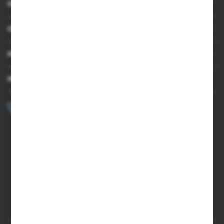
INFORMACJE
OBSŁUGA KLIENTA
MOJE KONTO
MASZ PYTANIE?
+48 502 050 479
Zapraszamy pon.-pt. 9.00-15.00
sklep@agrii.pl
FORMULARZ KONTAKTOWY