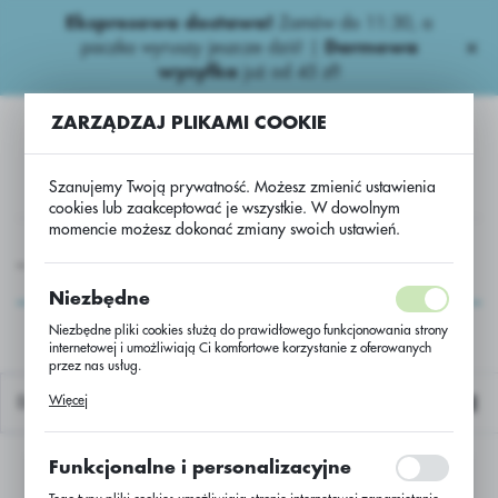
Ekspresowa dostawa!
Zamów do 11:30, a
USTAWIENIA REGIONALNE
paczka wyruszy jeszcze dziś! |
Darmowa
wysyłka
już od 45 zł!
Lokalizacja
ZARZĄDZAJ PLIKAMI COOKIE
Polska
Język
Szanujemy Twoją prywatność. Możesz zmienić ustawienia
polski
cookies lub zaakceptować je wszystkie. W dowolnym
momencie możesz dokonać zmiany swoich ustawień.
Waluta
Niepestycydowe
Nawozy dolistne
Sergomil super*
Polski złoty (PLN)
Sergomil super*
Niezbędne
Niezbędne pliki cookies służą do prawidłowego funkcjonowania strony
internetowej i umożliwiają Ci komfortowe korzystanie z oferowanych
ZAPISZ
przez nas usług.
Pliki cookies odpowiadają na podejmowane przez Ciebie działania w
Więcej
Domyślnie
celu m.in. dostosowania Twoich ustawień preferencji prywatności,
logowania czy wypełniania formularzy. Dzięki plikom cookies strona, z
której korzystasz, może działać bez zakłóceń.
Funkcjonalne i personalizacyjne
Nie znaleziono produktów w tej kategorii:
Proszę wybrać inną kategorię.