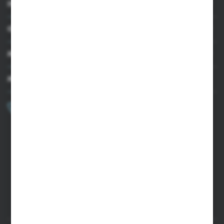
INFORMACJE
OBSŁUGA KLIENTA
MOJE KONTO
MASZ PYTANIE?
+48 502 050 479
Zapraszamy pon.-pt. 9.00-15.00
sklep@agrii.pl
FORMULARZ KONTAKTOWY