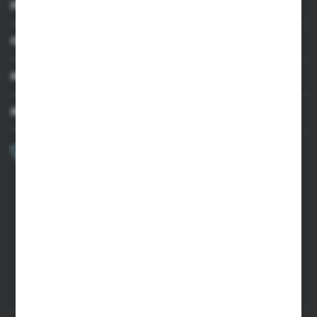
INFORMACJE
OBSŁUGA KLIENTA
MOJE KONTO
MASZ PYTANIE?
+48 502 050 479
Zapraszamy pon.-pt. 9.00-15.00
sklep@agrii.pl
FORMULARZ KONTAKTOWY