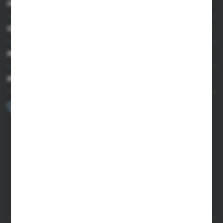
INFORMACJE
OBSŁUGA KLIENTA
MOJE KONTO
MASZ PYTANIE?
+48 502 050 479
Zapraszamy pon.-pt. 9.00-15.00
sklep@agrii.pl
FORMULARZ KONTAKTOWY