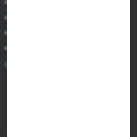
INFORMACJE
OBSŁUGA KLIENTA
MOJE KONTO
MASZ PYTANIE?
+48 502 050 479
Zapraszamy pon.-pt. 9.00-15.00
sklep@agrii.pl
FORMULARZ KONTAKTOWY