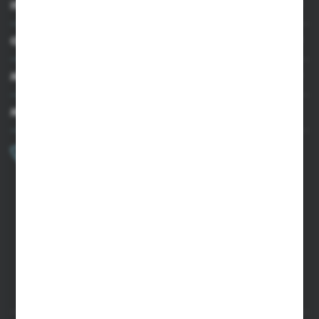
INFORMACJE
OBSŁUGA KLIENTA
MOJE KONTO
MASZ PYTANIE?
+48 502 050 479
Zapraszamy pon.-pt. 9.00-15.00
sklep@agrii.pl
FORMULARZ KONTAKTOWY