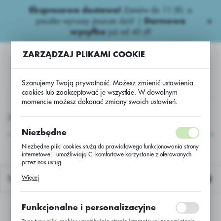
Ekspresowa dostawa!
Zamów do 11:30, a
USTAWIENIA REGIONALNE
paczka wyruszy jeszcze dziś! |
Darmowa
wysyłka
już od 45 zł!
Lokalizacja
ZARZĄDZAJ PLIKAMI COOKIE
Polska
Język
Szanujemy Twoją prywatność. Możesz zmienić ustawienia
polski
cookies lub zaakceptować je wszystkie. W dowolnym
momencie możesz dokonać zmiany swoich ustawień.
Waluta
OCHEMIA
Fungicydy zbożowe
Strobiluryny
nowa*
Polski złoty (PLN)
nowa*
Niezbędne
Niezbędne pliki cookies służą do prawidłowego funkcjonowania strony
internetowej i umożliwiają Ci komfortowe korzystanie z oferowanych
ZAPISZ
przez nas usług.
Pliki cookies odpowiadają na podejmowane przez Ciebie działania w
Więcej
Domyślnie
celu m.in. dostosowania Twoich ustawień preferencji prywatności,
logowania czy wypełniania formularzy. Dzięki plikom cookies strona, z
której korzystasz, może działać bez zakłóceń.
Funkcjonalne i personalizacyjne
Nie znaleziono produktów w tej kategorii:
Proszę wybrać inną kategorię.