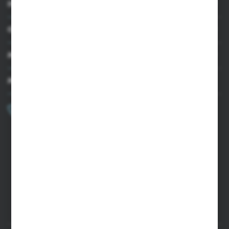
INFORMACJE
OBSŁUGA KLIENTA
MOJE KONTO
MASZ PYTANIE?
+48 502 050 479
Zapraszamy pon.-pt. 9.00-15.00
sklep@agrii.pl
FORMULARZ KONTAKTOWY