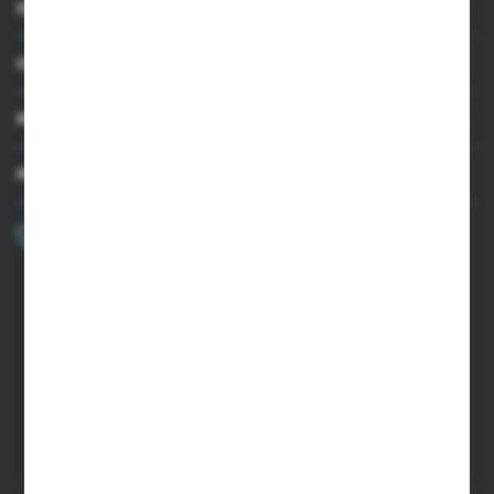
INFORMACJE
OBSŁUGA KLIENTA
MOJE KONTO
MASZ PYTANIE?
+48 502 050 479
Zapraszamy pon.-pt. 9.00-15.00
sklep@agrii.pl
FORMULARZ KONTAKTOWY