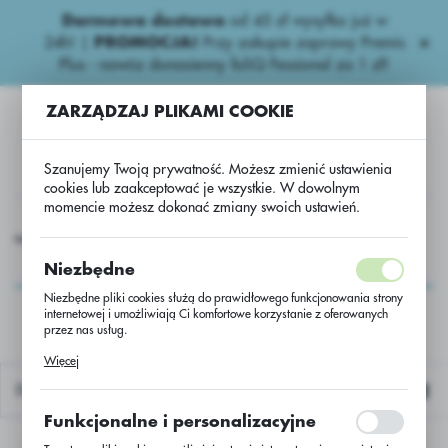
Darmowa dostawa
od 45 zł wysyłka już w
USTAWIENIA REGIONALNE
24h!
|
PROMOCJA!
Przy zakupie zaprawy Premis
Plus - nawóz donasienny foliQ Fessional za 1 zł!
Lokalizacja
ZARZĄDZAJ PLIKAMI COOKIE
Polska
Język
Szanujemy Twoją prywatność. Możesz zmienić ustawienia
polski
cookies lub zaakceptować je wszystkie. W dowolnym
momencie możesz dokonać zmiany swoich ustawień.
Waluta
siona kukurydza
Pakiet-Kukurydza MAS 25F C/1 80 tys. KORIT
Polski złoty (PLN)
Pakiet-Kukurydza MAS
Niezbędne
25F C/1 80 tys. KORIT
Niezbędne pliki cookies służą do prawidłowego funkcjonowania strony
internetowej i umożliwiają Ci komfortowe korzystanie z oferowanych
ZAPISZ
przez nas usług.
Pliki cookies odpowiadają na podejmowane przez Ciebie działania w
Więcej
celu m.in. dostosowania Twoich ustawień preferencji prywatności,
logowania czy wypełniania formularzy. Dzięki plikom cookies strona, z
Domyślnie
której korzystasz, może działać bez zakłóceń.
Funkcjonalne i personalizacyjne