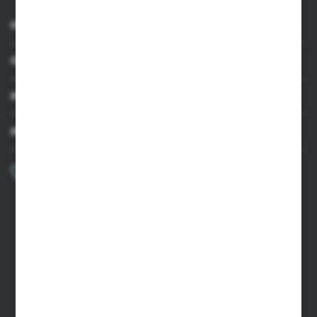
INFORMACJE
OBSŁUGA KLIENTA
MOJE KONTO
MASZ PYTANIE?
+48 502 050 479
Zapraszamy pon.-pt. 9.00-15.00
sklep@agrii.pl
FORMULARZ KONTAKTOWY