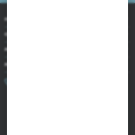
INFORMACJE
OBSŁUGA KLIENTA
MOJE KONTO
MASZ PYTANIE?
+48 502 050 479
Zapraszamy pon.-pt. 9.00-15.00
sklep@agrii.pl
FORMULARZ KONTAKTOWY