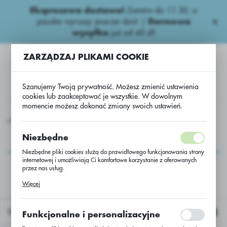
Ekspresowa dostawa!
Zamów do 11:30, a
USTAWIENIA REGIONALNE
paczka wyruszy jeszcze dziś! |
Darmowa
wysyłka
już od 45 zł!
Lokalizacja
ZARZĄDZAJ PLIKAMI COOKIE
Polska
Język
Szanujemy Twoją prywatność. Możesz zmienić ustawienia
polski
cookies lub zaakceptować je wszystkie. W dowolnym
momencie możesz dokonać zmiany swoich ustawień.
Waluta
ona kukurydza
Pakiet-Kukurydza ES Inventive C/1 80 tys. KORIT
Polski złoty (PLN)
Pakiet-Kukurydza ES
Niezbędne
Inventive C/1 80 tys.
Niezbędne pliki cookies służą do prawidłowego funkcjonowania strony
ZAPISZ
internetowej i umożliwiają Ci komfortowe korzystanie z oferowanych
KORIT
przez nas usług.
Pliki cookies odpowiadają na podejmowane przez Ciebie działania w
Więcej
celu m.in. dostosowania Twoich ustawień preferencji prywatności,
logowania czy wypełniania formularzy. Dzięki plikom cookies strona, z
której korzystasz, może działać bez zakłóceń.
Domyślnie
Funkcjonalne i personalizacyjne