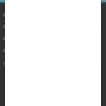
INFORMACJE
OBSŁUGA KLIENTA
MOJE KONTO
MASZ PYTANIE?
+48 502 050 479
Zapraszamy pon.-pt. 9.00-15.00
sklep@agrii.pl
FORMULARZ KONTAKTOWY