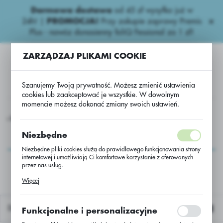
Darmowa dostawa
od 45 zł wysyłka już w
USTAWIENIA REGIONALNE
24h!
|
PROMOCJA!
Przy zakupie zaprawy Premis
Plus - nawóz donasienny foliQ Fessional za 1 zł!
Lokalizacja
ZARZĄDZAJ PLIKAMI COOKIE
Polska
Język
Szanujemy Twoją prywatność. Możesz zmienić ustawienia
polski
cookies lub zaakceptować je wszystkie. W dowolnym
momencie możesz dokonać zmiany swoich ustawień.
Waluta
ona kukurydza
Pakiet-Kukurydza Chelsey C/1 50 tys. nas KORIT
Polski złoty (PLN)
Pakiet-Kukurydza
Niezbędne
Chelsey C/1 50 tys. nas
Niezbędne pliki cookies służą do prawidłowego funkcjonowania strony
ZAPISZ
internetowej i umożliwiają Ci komfortowe korzystanie z oferowanych
KORIT
przez nas usług.
Pliki cookies odpowiadają na podejmowane przez Ciebie działania w
Więcej
celu m.in. dostosowania Twoich ustawień preferencji prywatności,
logowania czy wypełniania formularzy. Dzięki plikom cookies strona, z
której korzystasz, może działać bez zakłóceń.
Domyślnie
Funkcjonalne i personalizacyjne