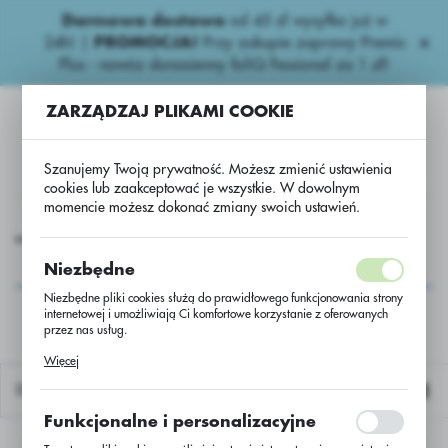
Darmowa dostawa
od 45 zł wysyłka już w
USTAWIENIA REGIONALNE
24h!
|
PROMOCJA!
Przy zakupie zaprawy Premis
Plus - nawóz donasienny foliQ Fessional za 1 zł!
Lokalizacja
ZARZĄDZAJ PLIKAMI COOKIE
Polska
Język
Szanujemy Twoją prywatność. Możesz zmienić ustawienia
polski
cookies lub zaakceptować je wszystkie. W dowolnym
momencie możesz dokonać zmiany swoich ustawień.
Waluta
export
Nawozy dolistne- Export
Foliq N Universal Estonia.
Polski złoty (PLN)
Foliq N Universal
Niezbędne
Estonia.
Niezbędne pliki cookies służą do prawidłowego funkcjonowania strony
internetowej i umożliwiają Ci komfortowe korzystanie z oferowanych
ZAPISZ
przez nas usług.
Pliki cookies odpowiadają na podejmowane przez Ciebie działania w
Więcej
celu m.in. dostosowania Twoich ustawień preferencji prywatności,
logowania czy wypełniania formularzy. Dzięki plikom cookies strona, z
Domyślnie
której korzystasz, może działać bez zakłóceń.
Funkcjonalne i personalizacyjne