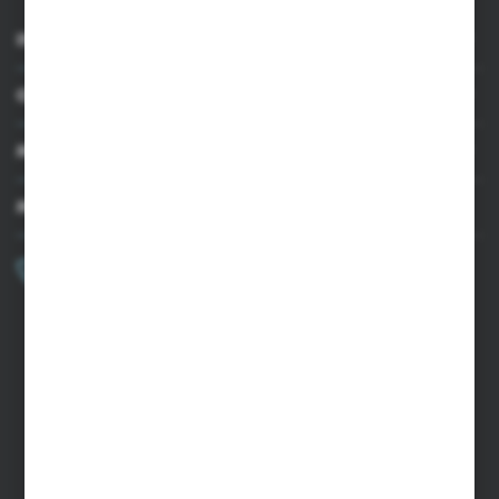
INFORMACJE
OBSŁUGA KLIENTA
MOJE KONTO
MASZ PYTANIE?
+48 502 050 479
Zapraszamy pon.-pt. 9.00-15.00
sklep@agrii.pl
FORMULARZ KONTAKTOWY