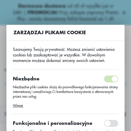
Darmowa dostawa
od 45 zł wysyłka już w
USTAWIENIA REGIONALNE
24h!
|
PROMOCJA!
Przy zakupie zaprawy Premis
Plus - nawóz donasienny foliQ Fessional za 1 zł!
Lokalizacja
ZARZĄDZAJ PLIKAMI COOKIE
Polska
Język
Szanujemy Twoją prywatność. Możesz zmienić ustawienia
polski
cookies lub zaakceptować je wszystkie. W dowolnym
momencie możesz dokonać zmiany swoich ustawień.
Waluta
xport
Nawozy dolistne- Export
FoliQ Viljaekspert Mikro+.
Polski złoty (PLN)
FoliQ Viljaekspert
Niezbędne
Mikro+.
Niezbędne pliki cookies służą do prawidłowego funkcjonowania strony
internetowej i umożliwiają Ci komfortowe korzystanie z oferowanych
ZAPISZ
przez nas usług.
Pliki cookies odpowiadają na podejmowane przez Ciebie działania w
Więcej
celu m.in. dostosowania Twoich ustawień preferencji prywatności,
logowania czy wypełniania formularzy. Dzięki plikom cookies strona, z
Domyślnie
której korzystasz, może działać bez zakłóceń.
Funkcjonalne i personalizacyjne