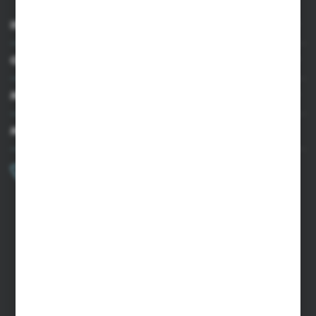
INFORMACJE
OBSŁUGA KLIENTA
MOJE KONTO
MASZ PYTANIE?
+48 502 050 479
Zapraszamy pon.-pt. 9.00-15.00
sklep@agrii.pl
FORMULARZ KONTAKTOWY