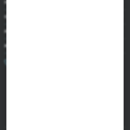
INFORMACJE
OBSŁUGA KLIENTA
MOJE KONTO
MASZ PYTANIE?
+48 502 050 479
Zapraszamy pon.-pt. 9.00-15.00
sklep@agrii.pl
FORMULARZ KONTAKTOWY