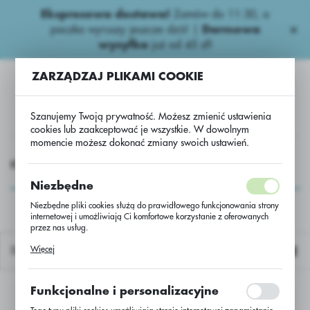
Ekspresowa dostawa!
Zamów do 11:30, a
USTAWIENIA REGIONALNE
paczka wyruszy jeszcze dziś! |
Darmowa
wysyłka
już od 45 zł!
Lokalizacja
ZARZĄDZAJ PLIKAMI COOKIE
Polska
Język
Szanujemy Twoją prywatność. Możesz zmienić ustawienia
polski
cookies lub zaakceptować je wszystkie. W dowolnym
momencie możesz dokonać zmiany swoich ustawień.
Waluta
CHEMIA
Niepestycydowe
Nawozy dolistne.
Astelis.
Polski złoty (PLN)
Astelis.
Niezbędne
Niezbędne pliki cookies służą do prawidłowego funkcjonowania strony
internetowej i umożliwiają Ci komfortowe korzystanie z oferowanych
ZAPISZ
przez nas usług.
Pliki cookies odpowiadają na podejmowane przez Ciebie działania w
Więcej
Domyślnie
celu m.in. dostosowania Twoich ustawień preferencji prywatności,
logowania czy wypełniania formularzy. Dzięki plikom cookies strona, z
której korzystasz, może działać bez zakłóceń.
Funkcjonalne i personalizacyjne
Nie znaleziono produktów w tej kategorii:
Proszę wybrać inną kategorię.