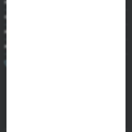
INFORMACJE
OBSŁUGA KLIENTA
MOJE KONTO
MASZ PYTANIE?
+48 502 050 479
Zapraszamy pon.-pt. 9.00-15.00
sklep@agrii.pl
FORMULARZ KONTAKTOWY