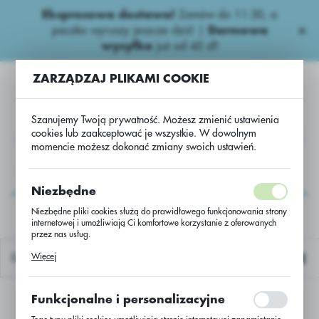
Ekspresowa dostawa!
Zamów do 11:30, a
USTAWIENIA REGIONALNE
paczka wyruszy jeszcze dziś! |
Darmowa
wysyłka
już od 45 zł!
Lokalizacja
ZARZĄDZAJ PLIKAMI COOKIE
Polska
Język
Szanujemy Twoją prywatność. Możesz zmienić ustawienia
polski
cookies lub zaakceptować je wszystkie. W dowolnym
momencie możesz dokonać zmiany swoich ustawień.
Waluta
IA
Fungicydy Ogrodnicze
Fung. Sadownicze
Scala.
Polski złoty (PLN)
Scala.
Niezbędne
Niezbędne pliki cookies służą do prawidłowego funkcjonowania strony
internetowej i umożliwiają Ci komfortowe korzystanie z oferowanych
ZAPISZ
przez nas usług.
Pliki cookies odpowiadają na podejmowane przez Ciebie działania w
Więcej
Domyślnie
celu m.in. dostosowania Twoich ustawień preferencji prywatności,
logowania czy wypełniania formularzy. Dzięki plikom cookies strona, z
której korzystasz, może działać bez zakłóceń.
Funkcjonalne i personalizacyjne
Nie znaleziono produktów w tej kategorii:
Proszę wybrać inną kategorię.