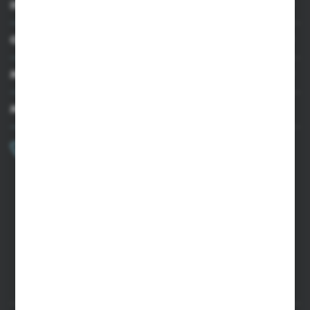
INFORMACJE
OBSŁUGA KLIENTA
MOJE KONTO
MASZ PYTANIE?
+48 502 050 479
Zapraszamy pon.-pt. 9.00-15.00
sklep@agrii.pl
FORMULARZ KONTAKTOWY