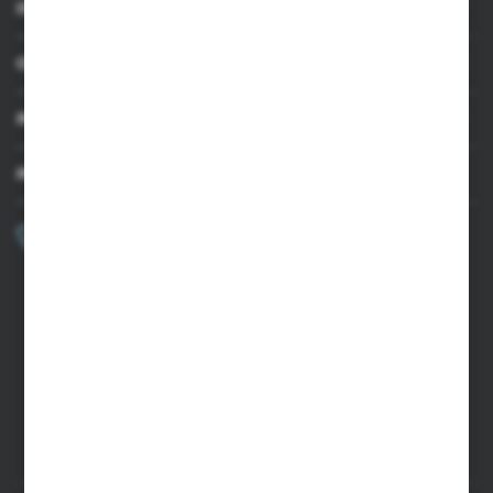
INFORMACJE
OBSŁUGA KLIENTA
MOJE KONTO
MASZ PYTANIE?
+48 502 050 479
Zapraszamy pon.-pt. 9.00-15.00
sklep@agrii.pl
FORMULARZ KONTAKTOWY