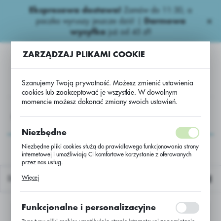
Ekspresowa dostawa!
Zamów do 11:30, a
USTAWIENIA REGIONALNE
paczka wyruszy jeszcze dziś! |
Darmowa
wysyłka
już od 45 zł!
Lokalizacja
ZARZĄDZAJ PLIKAMI COOKIE
Polska
Język
Szanujemy Twoją prywatność. Możesz zmienić ustawienia
polski
cookies lub zaakceptować je wszystkie. W dowolnym
momencie możesz dokonać zmiany swoich ustawień.
Waluta
Fungicydy Ogrodnicze
Fung. Sadownicze
Talius Sad.
Polski złoty (PLN)
Talius Sad.
Niezbędne
Niezbędne pliki cookies służą do prawidłowego funkcjonowania strony
internetowej i umożliwiają Ci komfortowe korzystanie z oferowanych
ZAPISZ
przez nas usług.
Pliki cookies odpowiadają na podejmowane przez Ciebie działania w
Więcej
Domyślnie
celu m.in. dostosowania Twoich ustawień preferencji prywatności,
logowania czy wypełniania formularzy. Dzięki plikom cookies strona, z
której korzystasz, może działać bez zakłóceń.
Funkcjonalne i personalizacyjne
Nie znaleziono produktów w tej kategorii:
Proszę wybrać inną kategorię.