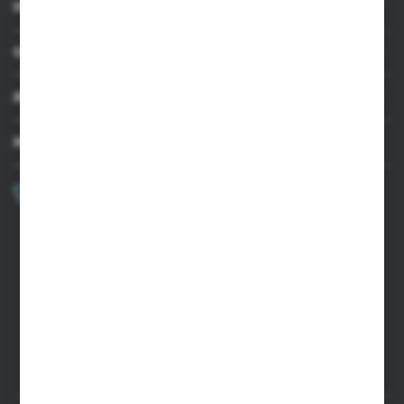
INFORMACJE
OBSŁUGA KLIENTA
MOJE KONTO
MASZ PYTANIE?
+48 502 050 479
Zapraszamy pon.-pt. 9.00-15.00
sklep@agrii.pl
FORMULARZ KONTAKTOWY