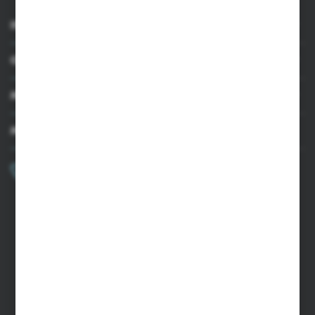
INFORMACJE
OBSŁUGA KLIENTA
MOJE KONTO
MASZ PYTANIE?
+48 502 050 479
Zapraszamy pon.-pt. 9.00-15.00
sklep@agrii.pl
FORMULARZ KONTAKTOWY