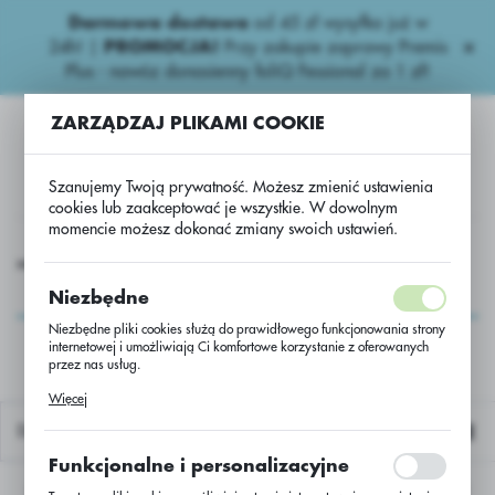
Darmowa dostawa
od 45 zł wysyłka już w
USTAWIENIA REGIONALNE
24h!
|
PROMOCJA!
Przy zakupie zaprawy Premis
Plus - nawóz donasienny foliQ Fessional za 1 zł!
Lokalizacja
ZARZĄDZAJ PLIKAMI COOKIE
Polska
Język
Szanujemy Twoją prywatność. Możesz zmienić ustawienia
polski
cookies lub zaakceptować je wszystkie. W dowolnym
momencie możesz dokonać zmiany swoich ustawień.
Waluta
iepestycydowe
Nawozy dolistne.
Fertileader Gold-Drum..
Polski złoty (PLN)
Fertileader Gold-
Niezbędne
Drum..
Niezbędne pliki cookies służą do prawidłowego funkcjonowania strony
internetowej i umożliwiają Ci komfortowe korzystanie z oferowanych
ZAPISZ
przez nas usług.
Pliki cookies odpowiadają na podejmowane przez Ciebie działania w
Więcej
celu m.in. dostosowania Twoich ustawień preferencji prywatności,
logowania czy wypełniania formularzy. Dzięki plikom cookies strona, z
Domyślnie
której korzystasz, może działać bez zakłóceń.
Funkcjonalne i personalizacyjne