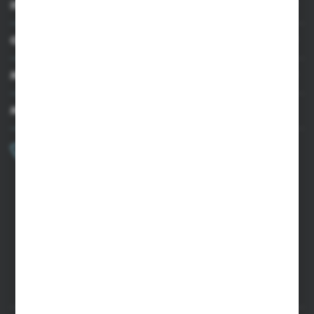
INFORMACJE
OBSŁUGA KLIENTA
MOJE KONTO
MASZ PYTANIE?
+48 502 050 479
Zapraszamy pon.-pt. 9.00-15.00
sklep@agrii.pl
FORMULARZ KONTAKTOWY