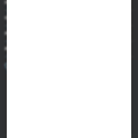
INFORMACJE
OBSŁUGA KLIENTA
MOJE KONTO
MASZ PYTANIE?
+48 502 050 479
Zapraszamy pon.-pt. 9.00-15.00
sklep@agrii.pl
FORMULARZ KONTAKTOWY