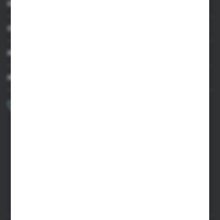
INFORMACJE
OBSŁUGA KLIENTA
MOJE KONTO
MASZ PYTANIE?
+48 502 050 479
Zapraszamy pon.-pt. 9.00-15.00
sklep@agrii.pl
FORMULARZ KONTAKTOWY