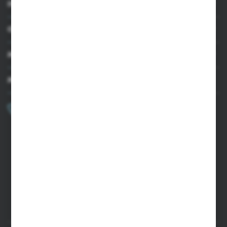
INFORMACJE
OBSŁUGA KLIENTA
MOJE KONTO
MASZ PYTANIE?
+48 502 050 479
Zapraszamy pon.-pt. 9.00-15.00
sklep@agrii.pl
FORMULARZ KONTAKTOWY