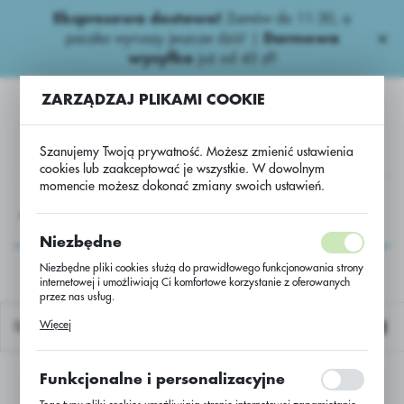
Ekspresowa dostawa!
Zamów do 11:30, a
USTAWIENIA REGIONALNE
paczka wyruszy jeszcze dziś! |
Darmowa
wysyłka
już od 45 zł!
Lokalizacja
ZARZĄDZAJ PLIKAMI COOKIE
Polska
Język
Szanujemy Twoją prywatność. Możesz zmienić ustawienia
polski
cookies lub zaakceptować je wszystkie. W dowolnym
momencie możesz dokonać zmiany swoich ustawień.
Waluta
AGROCHEMIA
Adiuwanty
Adiuwanty..
X- lock.
Polski złoty (PLN)
X- lock.
Niezbędne
Niezbędne pliki cookies służą do prawidłowego funkcjonowania strony
internetowej i umożliwiają Ci komfortowe korzystanie z oferowanych
ZAPISZ
przez nas usług.
Pliki cookies odpowiadają na podejmowane przez Ciebie działania w
Więcej
Domyślnie
celu m.in. dostosowania Twoich ustawień preferencji prywatności,
logowania czy wypełniania formularzy. Dzięki plikom cookies strona, z
której korzystasz, może działać bez zakłóceń.
Funkcjonalne i personalizacyjne
Nie znaleziono produktów w tej kategorii:
Proszę wybrać inną kategorię.