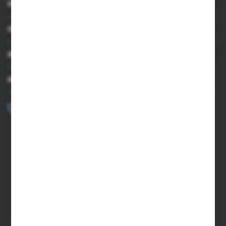
INFORMACJE
OBSŁUGA KLIENTA
MOJE KONTO
MASZ PYTANIE?
+48 502 050 479
Zapraszamy pon.-pt. 9.00-15.00
sklep@agrii.pl
FORMULARZ KONTAKTOWY