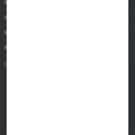
INFORMACJE
OBSŁUGA KLIENTA
MOJE KONTO
MASZ PYTANIE?
+48 502 050 479
Zapraszamy pon.-pt. 9.00-15.00
sklep@agrii.pl
FORMULARZ KONTAKTOWY