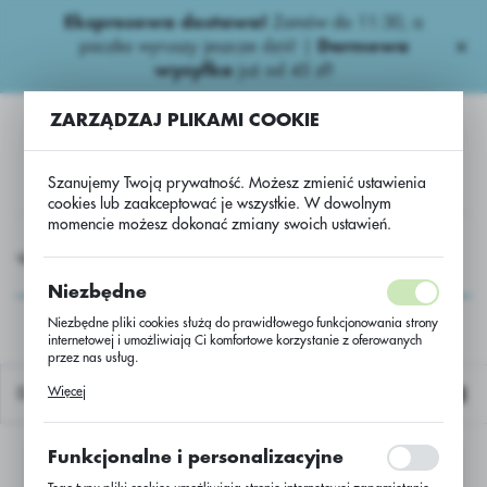
Ekspresowa dostawa!
Zamów do 11:30, a
USTAWIENIA REGIONALNE
paczka wyruszy jeszcze dziś! |
Darmowa
wysyłka
już od 45 zł!
Lokalizacja
ZARZĄDZAJ PLIKAMI COOKIE
Polska
Język
Szanujemy Twoją prywatność. Możesz zmienić ustawienia
polski
cookies lub zaakceptować je wszystkie. W dowolnym
momencie możesz dokonać zmiany swoich ustawień.
Waluta
Niepestycydowe
Biostymulatory.
Fertileader Elite-Can...
Polski złoty (PLN)
Fertileader Elite-Can...
Niezbędne
Niezbędne pliki cookies służą do prawidłowego funkcjonowania strony
internetowej i umożliwiają Ci komfortowe korzystanie z oferowanych
ZAPISZ
przez nas usług.
Pliki cookies odpowiadają na podejmowane przez Ciebie działania w
Więcej
Domyślnie
celu m.in. dostosowania Twoich ustawień preferencji prywatności,
logowania czy wypełniania formularzy. Dzięki plikom cookies strona, z
której korzystasz, może działać bez zakłóceń.
Funkcjonalne i personalizacyjne
Nie znaleziono produktów w tej kategorii:
Proszę wybrać inną kategorię.