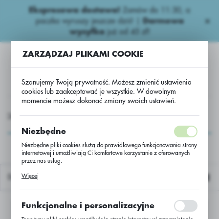
Ekspresowa dostawa!
Zamów do 11:30, a
USTAWIENIA REGIONALNE
paczka wyruszy jeszcze dziś! |
Darmowa
wysyłka
już od 45 zł!
Lokalizacja
ZARZĄDZAJ PLIKAMI COOKIE
Polska
Język
Szanujemy Twoją prywatność. Możesz zmienić ustawienia
polski
cookies lub zaakceptować je wszystkie. W dowolnym
momencie możesz dokonać zmiany swoich ustawień.
Waluta
AGROCHEMIA
Graminicydy.
Fop
Perenal 104 EC.
Polski złoty (PLN)
Perenal 104 EC.
Niezbędne
Niezbędne pliki cookies służą do prawidłowego funkcjonowania strony
internetowej i umożliwiają Ci komfortowe korzystanie z oferowanych
ZAPISZ
przez nas usług.
Pliki cookies odpowiadają na podejmowane przez Ciebie działania w
Więcej
Domyślnie
celu m.in. dostosowania Twoich ustawień preferencji prywatności,
logowania czy wypełniania formularzy. Dzięki plikom cookies strona, z
której korzystasz, może działać bez zakłóceń.
Funkcjonalne i personalizacyjne
Nie znaleziono produktów w tej kategorii:
Proszę wybrać inną kategorię.