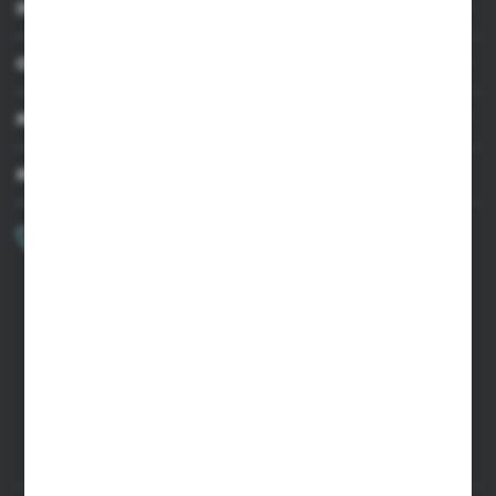
INFORMACJE
OBSŁUGA KLIENTA
MOJE KONTO
MASZ PYTANIE?
+48 502 050 479
Zapraszamy pon.-pt. 9.00-15.00
sklep@agrii.pl
FORMULARZ KONTAKTOWY