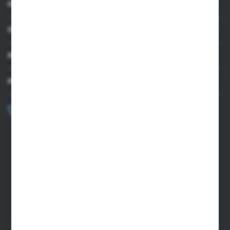
INFORMACJE
OBSŁUGA KLIENTA
MOJE KONTO
MASZ PYTANIE?
+48 502 050 479
Zapraszamy pon.-pt. 9.00-15.00
sklep@agrii.pl
FORMULARZ KONTAKTOWY