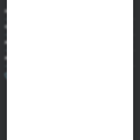
INFORMACJE
OBSŁUGA KLIENTA
MOJE KONTO
MASZ PYTANIE?
+48 502 050 479
Zapraszamy pon.-pt. 9.00-15.00
sklep@agrii.pl
FORMULARZ KONTAKTOWY