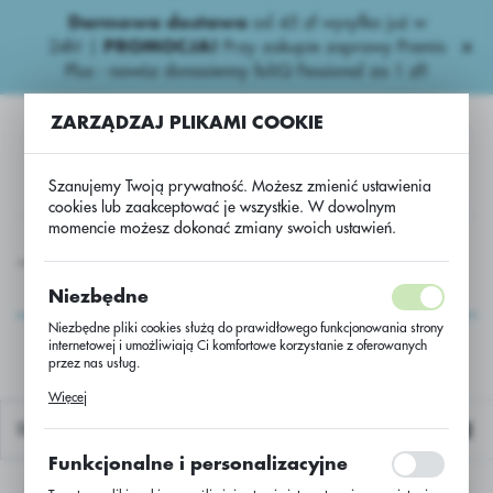
Darmowa dostawa
od 45 zł wysyłka już w
USTAWIENIA REGIONALNE
24h!
|
PROMOCJA!
Przy zakupie zaprawy Premis
Plus - nawóz donasienny foliQ Fessional za 1 zł!
Lokalizacja
ZARZĄDZAJ PLIKAMI COOKIE
Polska
Język
Szanujemy Twoją prywatność. Możesz zmienić ustawienia
polski
cookies lub zaakceptować je wszystkie. W dowolnym
momencie możesz dokonać zmiany swoich ustawień.
Waluta
y
Wieloskładnikowe
ABS-P69-otoczkowany syst.ABS-P/BB
Polski złoty (PLN)
ABS-P69-otoczkowany
Niezbędne
syst.ABS-P/BB
Niezbędne pliki cookies służą do prawidłowego funkcjonowania strony
internetowej i umożliwiają Ci komfortowe korzystanie z oferowanych
ZAPISZ
przez nas usług.
Pliki cookies odpowiadają na podejmowane przez Ciebie działania w
Więcej
celu m.in. dostosowania Twoich ustawień preferencji prywatności,
logowania czy wypełniania formularzy. Dzięki plikom cookies strona, z
Domyślnie
której korzystasz, może działać bez zakłóceń.
Funkcjonalne i personalizacyjne