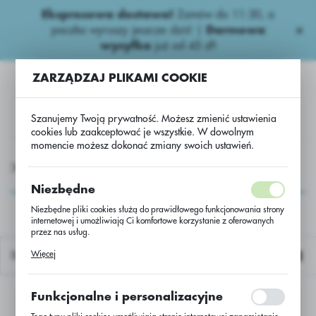
Ekspresowa dostawa!
Zamów do 11:30, a
USTAWIENIA REGIONALNE
paczka wyruszy jeszcze dziś! |
Darmowa
wysyłka
już od 45 zł!
Lokalizacja
ZARZĄDZAJ PLIKAMI COOKIE
Polska
Język
Szanujemy Twoją prywatność. Możesz zmienić ustawienia
polski
cookies lub zaakceptować je wszystkie. W dowolnym
momencie możesz dokonać zmiany swoich ustawień.
Waluta
GROCHEMIA
Fungicydy zbożowe
SDHI
Adexar Plus
Polski złoty (PLN)
Adexar Plus
Niezbędne
Niezbędne pliki cookies służą do prawidłowego funkcjonowania strony
internetowej i umożliwiają Ci komfortowe korzystanie z oferowanych
ZAPISZ
przez nas usług.
Pliki cookies odpowiadają na podejmowane przez Ciebie działania w
Więcej
Domyślnie
celu m.in. dostosowania Twoich ustawień preferencji prywatności,
logowania czy wypełniania formularzy. Dzięki plikom cookies strona, z
której korzystasz, może działać bez zakłóceń.
Funkcjonalne i personalizacyjne
Nie znaleziono produktów w tej kategorii:
Proszę wybrać inną kategorię.