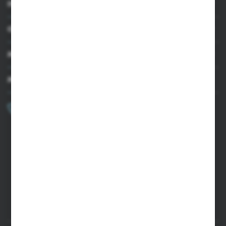
INFORMACJE
OBSŁUGA KLIENTA
MOJE KONTO
MASZ PYTANIE?
+48 502 050 479
Zapraszamy pon.-pt. 9.00-15.00
sklep@agrii.pl
FORMULARZ KONTAKTOWY