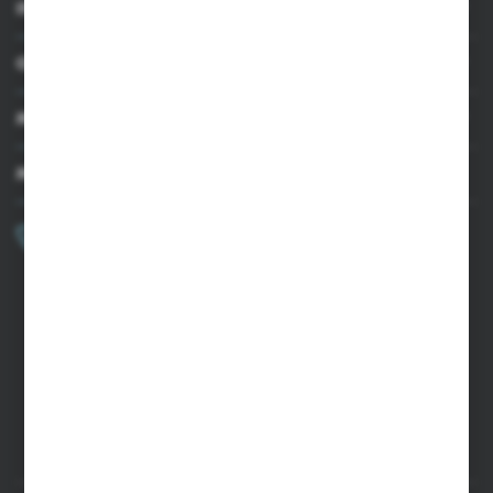
INFORMACJE
OBSŁUGA KLIENTA
MOJE KONTO
MASZ PYTANIE?
+48 502 050 479
Zapraszamy pon.-pt. 9.00-15.00
sklep@agrii.pl
FORMULARZ KONTAKTOWY