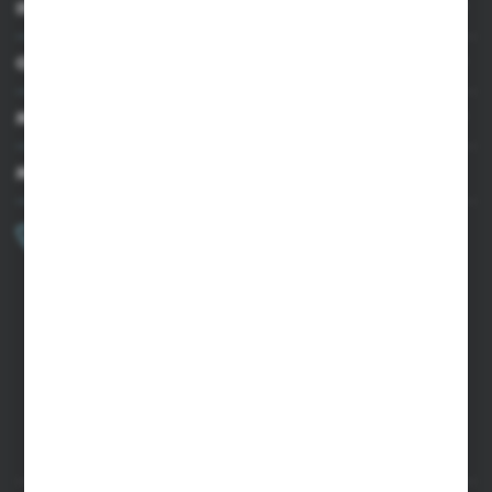
INFORMACJE
OBSŁUGA KLIENTA
MOJE KONTO
MASZ PYTANIE?
+48 502 050 479
Zapraszamy pon.-pt. 9.00-15.00
sklep@agrii.pl
FORMULARZ KONTAKTOWY