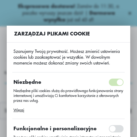
Ekspresowa dostawa!
Zamów do 11:30, a
USTAWIENIA REGIONALNE
paczka wyruszy jeszcze dziś! |
Darmowa
wysyłka
już od 45 zł!
Lokalizacja
ZARZĄDZAJ PLIKAMI COOKIE
Polska
Język
Szanujemy Twoją prywatność. Możesz zmienić ustawienia
polski
cookies lub zaakceptować je wszystkie. W dowolnym
momencie możesz dokonać zmiany swoich ustawień.
Waluta
MIA
Zaprawy nasienne
Zbożowe Zaprawy
Agicote
Polski złoty (PLN)
Agicote
Niezbędne
Niezbędne pliki cookies służą do prawidłowego funkcjonowania strony
internetowej i umożliwiają Ci komfortowe korzystanie z oferowanych
ZAPISZ
przez nas usług.
Pliki cookies odpowiadają na podejmowane przez Ciebie działania w
Więcej
Domyślnie
celu m.in. dostosowania Twoich ustawień preferencji prywatności,
logowania czy wypełniania formularzy. Dzięki plikom cookies strona, z
której korzystasz, może działać bez zakłóceń.
Funkcjonalne i personalizacyjne
Nie znaleziono produktów w tej kategorii:
Proszę wybrać inną kategorię.