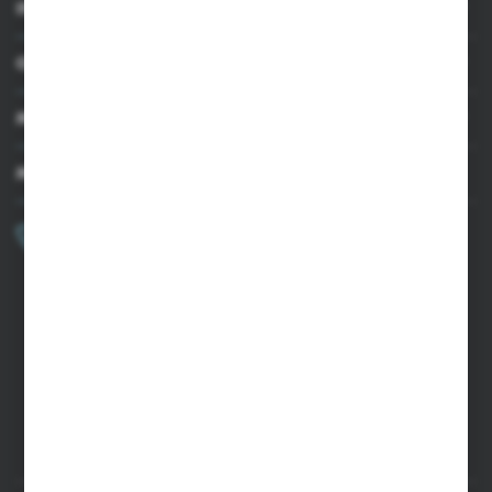
INFORMACJE
OBSŁUGA KLIENTA
MOJE KONTO
MASZ PYTANIE?
+48 502 050 479
Zapraszamy pon.-pt. 9.00-15.00
sklep@agrii.pl
FORMULARZ KONTAKTOWY