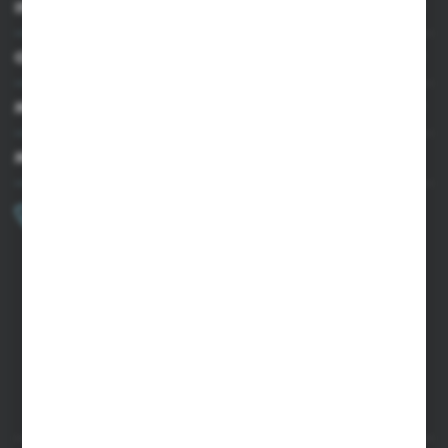
INFORMACJE
OBSŁUGA KLIENTA
MOJE KONTO
MASZ PYTANIE?
+48 502 050 479
Zapraszamy pon.-pt. 9.00-15.00
sklep@agrii.pl
FORMULARZ KONTAKTOWY