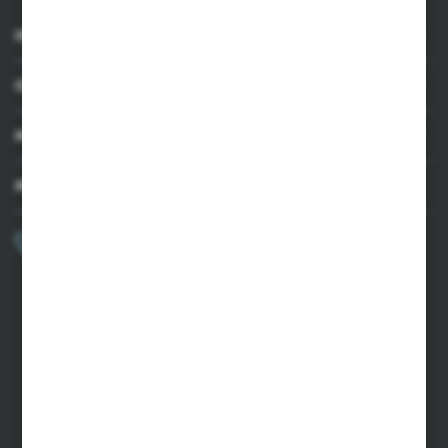
INFORMACJE
OBSŁUGA KLIENTA
MOJE KONTO
MASZ PYTANIE?
+48 502 050 479
Zapraszamy pon.-pt. 9.00-15.00
sklep@agrii.pl
FORMULARZ KONTAKTOWY