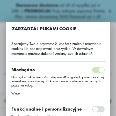
Darmowa dostawa
od 45 zł wysyłka już w
USTAWIENIA REGIONALNE
24h!
|
PROMOCJA!
Przy zakupie zaprawy Premis
Plus - nawóz donasienny foliQ Fessional za 1 zł!
Lokalizacja
ZARZĄDZAJ PLIKAMI COOKIE
Polska
Język
Szanujemy Twoją prywatność. Możesz zmienić ustawienia
polski
cookies lub zaakceptować je wszystkie. W dowolnym
momencie możesz dokonać zmiany swoich ustawień.
Waluta
Dwuliścienne Herbicydy Zb.
AMINOPIELIK D MAXX 430EC
Polski złoty (PLN)
AMINOPIELIK D MAXX
Niezbędne
430EC
Niezbędne pliki cookies służą do prawidłowego funkcjonowania strony
internetowej i umożliwiają Ci komfortowe korzystanie z oferowanych
ZAPISZ
przez nas usług.
Pliki cookies odpowiadają na podejmowane przez Ciebie działania w
Więcej
celu m.in. dostosowania Twoich ustawień preferencji prywatności,
logowania czy wypełniania formularzy. Dzięki plikom cookies strona, z
Domyślnie
której korzystasz, może działać bez zakłóceń.
Funkcjonalne i personalizacyjne