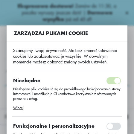
Ekspresowa dostawa!
Zamów do 11:30, a
USTAWIENIA REGIONALNE
paczka wyruszy jeszcze dziś! |
Darmowa
wysyłka
już od 45 zł!
Lokalizacja
ZARZĄDZAJ PLIKAMI COOKIE
Polska
Język
Szanujemy Twoją prywatność. Możesz zmienić ustawienia
polski
cookies lub zaakceptować je wszystkie. W dowolnym
momencie możesz dokonać zmiany swoich ustawień.
Waluta
y
Wieloskładnikowe
Amofoska - NPK 4-10-28/BB 500 kg
Polski złoty (PLN)
Amofoska - NPK 4-10-
Niezbędne
28/BB 500 kg
Niezbędne pliki cookies służą do prawidłowego funkcjonowania strony
internetowej i umożliwiają Ci komfortowe korzystanie z oferowanych
ZAPISZ
przez nas usług.
Pliki cookies odpowiadają na podejmowane przez Ciebie działania w
Więcej
celu m.in. dostosowania Twoich ustawień preferencji prywatności,
logowania czy wypełniania formularzy. Dzięki plikom cookies strona, z
Domyślnie
której korzystasz, może działać bez zakłóceń.
Funkcjonalne i personalizacyjne