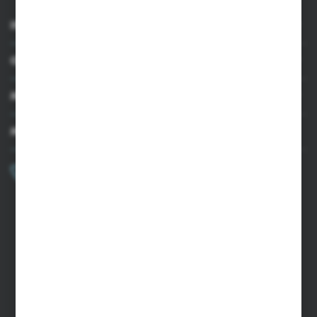
INFORMACJE
OBSŁUGA KLIENTA
MOJE KONTO
MASZ PYTANIE?
+48 502 050 479
Zapraszamy pon.-pt. 9.00-15.00
sklep@agrii.pl
FORMULARZ KONTAKTOWY