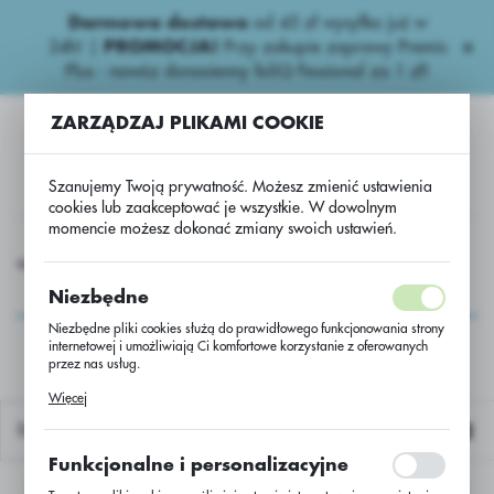
Darmowa dostawa
od 45 zł wysyłka już w
USTAWIENIA REGIONALNE
24h!
|
PROMOCJA!
Przy zakupie zaprawy Premis
Plus - nawóz donasienny foliQ Fessional za 1 zł!
Lokalizacja
ZARZĄDZAJ PLIKAMI COOKIE
Polska
Język
Szanujemy Twoją prywatność. Możesz zmienić ustawienia
polski
cookies lub zaakceptować je wszystkie. W dowolnym
momencie możesz dokonać zmiany swoich ustawień.
Waluta
awozy
Wieloskładnikowe
Amofoska - NPK 4:16:18 - 50kg
Polski złoty (PLN)
Amofoska - NPK
Niezbędne
4:16:18 - 50kg
Niezbędne pliki cookies służą do prawidłowego funkcjonowania strony
internetowej i umożliwiają Ci komfortowe korzystanie z oferowanych
ZAPISZ
przez nas usług.
Pliki cookies odpowiadają na podejmowane przez Ciebie działania w
Więcej
celu m.in. dostosowania Twoich ustawień preferencji prywatności,
logowania czy wypełniania formularzy. Dzięki plikom cookies strona, z
Domyślnie
której korzystasz, może działać bez zakłóceń.
Funkcjonalne i personalizacyjne