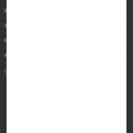
INFORMACJE
OBSŁUGA KLIENTA
MOJE KONTO
MASZ PYTANIE?
+48 502 050 479
Zapraszamy pon.-pt. 9.00-15.00
sklep@agrii.pl
FORMULARZ KONTAKTOWY