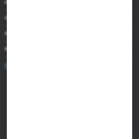
INFORMACJE
OBSŁUGA KLIENTA
MOJE KONTO
MASZ PYTANIE?
+48 502 050 479
Zapraszamy pon.-pt. 9.00-15.00
sklep@agrii.pl
FORMULARZ KONTAKTOWY