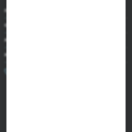
INFORMACJE
OBSŁUGA KLIENTA
MOJE KONTO
MASZ PYTANIE?
+48 502 050 479
Zapraszamy pon.-pt. 9.00-15.00
sklep@agrii.pl
FORMULARZ KONTAKTOWY