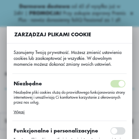
Darmowa dostawa
od 45 zł wysyłka już w
USTAWIENIA REGIONALNE
24h!
|
PROMOCJA!
Przy zakupie zaprawy Premis
Plus - nawóz donasienny foliQ Fessional za 1 zł!
Lokalizacja
ZARZĄDZAJ PLIKAMI COOKIE
Polska
Język
Szanujemy Twoją prywatność. Możesz zmienić ustawienia
polski
cookies lub zaakceptować je wszystkie. W dowolnym
momencie możesz dokonać zmiany swoich ustawień.
Waluta
dy zbożowe
Herbicydy zbożowe..
Atlantis Star+Biopower.
Polski złoty (PLN)
Atlantis
Niezbędne
Star+Biopower.
Niezbędne pliki cookies służą do prawidłowego funkcjonowania strony
internetowej i umożliwiają Ci komfortowe korzystanie z oferowanych
ZAPISZ
przez nas usług.
Pliki cookies odpowiadają na podejmowane przez Ciebie działania w
Więcej
celu m.in. dostosowania Twoich ustawień preferencji prywatności,
logowania czy wypełniania formularzy. Dzięki plikom cookies strona, z
Domyślnie
której korzystasz, może działać bez zakłóceń.
Funkcjonalne i personalizacyjne