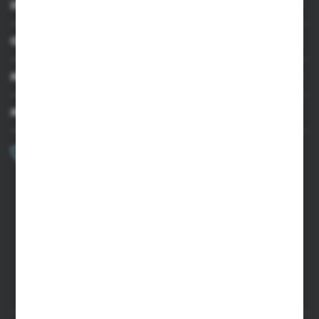
INFORMACJE
OBSŁUGA KLIENTA
MOJE KONTO
MASZ PYTANIE?
+48 502 050 479
Zapraszamy pon.-pt. 9.00-15.00
sklep@agrii.pl
FORMULARZ KONTAKTOWY