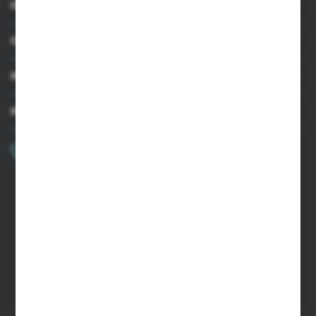
INFORMACJE
OBSŁUGA KLIENTA
MOJE KONTO
MASZ PYTANIE?
+48 502 050 479
Zapraszamy pon.-pt. 9.00-15.00
sklep@agrii.pl
FORMULARZ KONTAKTOWY