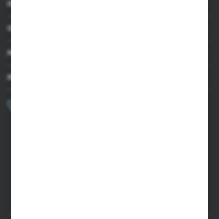
INFORMACJE
OBSŁUGA KLIENTA
MOJE KONTO
MASZ PYTANIE?
+48 502 050 479
Zapraszamy pon.-pt. 9.00-15.00
sklep@agrii.pl
FORMULARZ KONTAKTOWY