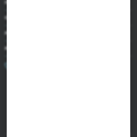
INFORMACJE
OBSŁUGA KLIENTA
MOJE KONTO
MASZ PYTANIE?
+48 502 050 479
Zapraszamy pon.-pt. 9.00-15.00
sklep@agrii.pl
FORMULARZ KONTAKTOWY