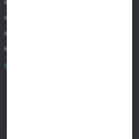
INFORMACJE
OBSŁUGA KLIENTA
MOJE KONTO
MASZ PYTANIE?
+48 502 050 479
Zapraszamy pon.-pt. 9.00-15.00
sklep@agrii.pl
FORMULARZ KONTAKTOWY